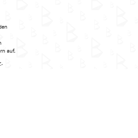
den
n
rn auf.
r
.
Öffnungszeiten Herbstferien
»