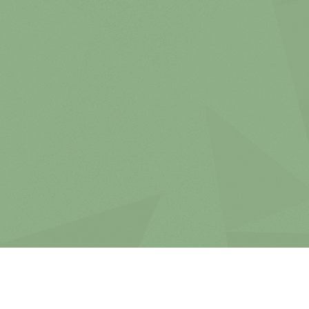
Achtet bitte auf einen passenden
Betreuungsschlüssel. 1 Erwachsener darf
maximal 3 Kinder betreuen.
Maximale Teilnehmerzahl: 6 Kinder (inkl.
Geburtstagskind) + 2 Erwachsene.
Die Buchung bezieht sich ausschließlich auf die
Nutzung des Kinderbereichs. Es wird 1 Tisch in
diesem Bereich für die Dauer von 2 Stunden
reserviert.
Im Preis inbegriffen: Exklusive Tischreservierung
für 2 Stunden, Eintritt für maximal 6 Kinder inkl.
Leihschuhe, Begleitpersonen sowie ein
Freigetränk pro Kind (Wasser, Saftschorle)
Buchung