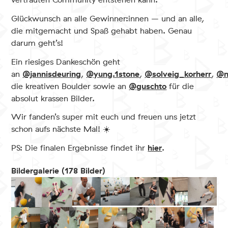
Glückwunsch an alle Gewinner:innen – und an alle,
die mitgemacht und Spaß gehabt haben. Genau
darum geht’s!
Ein riesiges Dankeschön geht
@jannisdeuring
@yung.1stone
@solveig_korherr
@n
an
,
,
,
@guschto
die kreativen Boulder sowie an
für die
absolut krassen Bilder.
Wir fanden’s super mit euch und freuen uns jetzt
schon aufs nächste Mal! ☀️
hier
PS: Die finalen Ergebnisse findet ihr
.
Bildergalerie (178 Bilder)