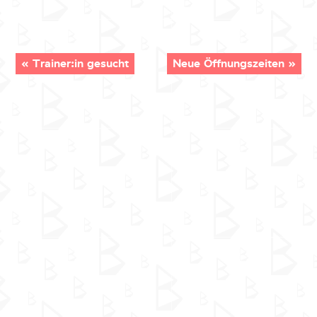
«
Trainer:in gesucht
Neue Öffnungszeiten
»