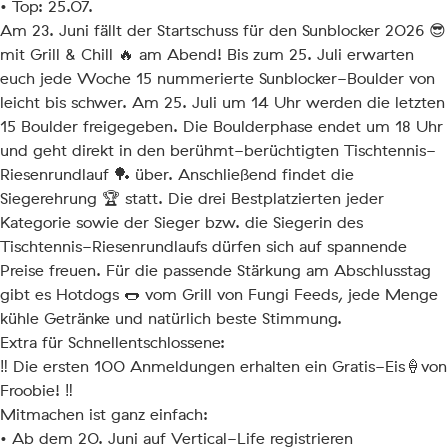
• Top: 25.07.
Am 23. Juni fällt der Startschuss für den Sunblocker 2026 😎
mit Grill & Chill 🔥 am Abend! Bis zum 25. Juli erwarten
euch jede Woche 15 nummerierte Sunblocker-Boulder von
leicht bis schwer. Am 25. Juli um 14 Uhr werden die letzten
15 Boulder freigegeben. Die Boulderphase endet um 18 Uhr
und geht direkt in den berühmt-berüchtigten Tischtennis-
Riesenrundlauf 🏓 über. Anschließend findet die
Siegerehrung 🏆 statt. Die drei Bestplatzierten jeder
Kategorie sowie der Sieger bzw. die Siegerin des
Tischtennis-Riesenrundlaufs dürfen sich auf spannende
Preise freuen. Für die passende Stärkung am Abschlusstag
gibt es Hotdogs 🌭 vom Grill von Fungi Feeds, jede Menge
kühle Getränke und natürlich beste Stimmung.
Extra für Schnellentschlossene:
‼️ Die ersten 100 Anmeldungen erhalten ein Gratis-Eis🍦von
Froobie! ‼️
Mitmachen ist ganz einfach:
• Ab dem 20. Juni auf Vertical-Life registrieren