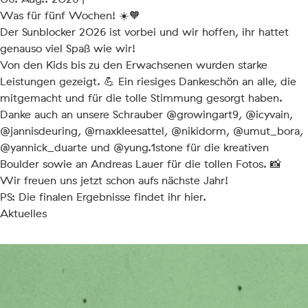
Was für fünf Wochen! ☀️🧡
Der Sunblocker 2026 ist vorbei und wir hoffen, ihr hattet
genauso viel Spaß wie wir!
Von den Kids bis zu den Erwachsenen wurden starke
Leistungen gezeigt. 💪 Ein riesiges Dankeschön an alle, die
mitgemacht und für die tolle Stimmung gesorgt haben.
Danke auch an unsere Schrauber
@growingart9
,
@icyvain
,
@jannisdeuring
,
@maxkleesattel
,
@nikidorm
,
@umut_bora
,
@yannick_duarte
und
@yung.1stone
für die kreativen
Boulder sowie an Andreas Lauer für die tollen Fotos. 📸
Wir freuen uns jetzt schon aufs nächste Jahr!
PS: Die finalen Ergebnisse findet ihr
hier
.
Aktuelles